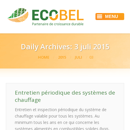
MENU
HOME
ECOBEL
DIENSTEN
REFERENTIES
Daily Archives:
3 juli 2015
ACTUALITEIT
JOBS
You are here:
HOME
2015
JULI
03
CONTACT
Entretien périodique des systèmes de
chauffage
Entretien et inspection périodique du système de
chauffage valable pour tous les systèmes. Au
minimum tous les ans en ce qui concerne les
systèmes alimentés en combustibles solides (bois,