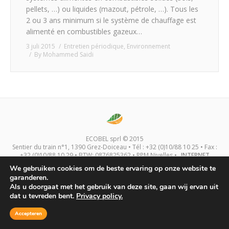
pellets, …) ou liquides (mazout, pétrole, …). Tous les
2 ou 3 ans minimum si le système de chauffage est
alimenté en combustibles gazeux…
3 juli 2015
Entretien périodique
,
Environnement
By
Mohammed Saidi
ECOBEL sprl © 2015
Sentier du train n°1, 1390 Grez-Doiceau • Tél : +32 (0)10/88 10 25 • Fax :
+32 (0)10/88 10 29 • BTW: 0876825362 • RPM Nivelles •
INTERNET
CONDITIES
We gebruiken cookies om de beste ervaring op onze website te
garanderen.
Als u doorgaat met het gebruik van deze site, gaan wij ervan uit
dat u tevreden bent.
Privacy policy.
Accepteren