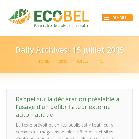
MENU
ACCUEIL
ECOBEL
NOS SERVICES
RÉFÉRENCES
Daily Archives:
15 juillet 2015
ACTUALITÉS
EMPLOI
You are here:
HOME
2015
JUILLET
15
CONTACT
Rappel sur la déclaration préalable à
l’usage d’un défibrillateur externe
automatique
Le texte prévoit qu’un lieu public est « tout lieu, y
compris les magasins, écoles, bâtiments et sites
d’entreprise, gares, aéroports, salles de cinéma et