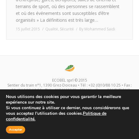
terrains de sport, où des personnes se rassemblent
et où des événements sont susceptibles d’être
organisés » La définitions est très large…
15 juillet 2015
Qualité
,
Sécurité
By
Mohammed Saidi
ECOBEL sprl © 2015
Sentier du train n°1, 1390 Grez-Doiceau • Tél : +32 (0)10/88 10 25 • Fax :
+32 (0)10/88 10 29 • TVA : 0876825362 • RPM Nivelles •
CONDITIONS
INTERNET
Nous utilisons des cookies pour vous garantir la meilleure
expérience sur notre site.
Si vous continuez à utiliser ce dernier, nous considérerons que
vous acceptez l'utilisation des cookies.
Politique de
confidentialité.
Accepter