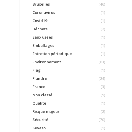
Bruxelles
(46)
Coronavirus
(1)
Covid19
(1)
Déchets
(2)
Eaux usées
(1)
Emballages
(1)
Entretien périodique
(1)
Environnement
(63)
Flag
(1)
Flandre
(24)
France
(3)
Non classé
(9)
Qualité
(1)
Risque majeur
(2)
Sécurité
(70)
Seveso
(1)