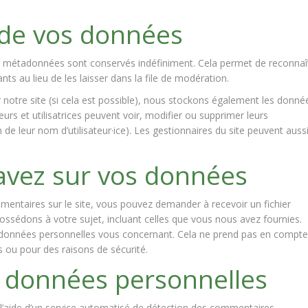
 de vos données
s métadonnées sont conservés indéfiniment. Cela permet de reconnaî
 au lieu de les laisser dans la file de modération.
 sur notre site (si cela est possible), nous stockons également les donné
teurs et utilisatrices peuvent voir, modifier ou supprimer leurs
de leur nom d’utilisateur·ice). Les gestionnaires du site peuvent auss
 avez sur vos données
entaires sur le site, vous pouvez demander à recevoir un fichier
ssédons à votre sujet, incluant celles que vous nous avez fournies.
onnées personnelles vous concernant. Cela ne prend pas en compte
s ou pour des raisons de sécurité.
 données personnelles
 l’aide d’un service automatisé de détection des commentaires