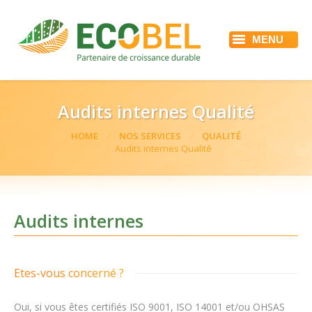
MENU
ACCUEIL
ECOBEL
NOS SERVICES
RÉFÉRENCES
Audits internes Qualité
ACTUALITÉS
EMPLOI
HOME
NOS SERVICES
QUALITÉ
You are here:
CONTACT
Audits internes Qualité
Audits internes
Etes-vous concerné ?
Oui, si vous êtes certifiés ISO 9001, ISO 14001 et/ou OHSAS