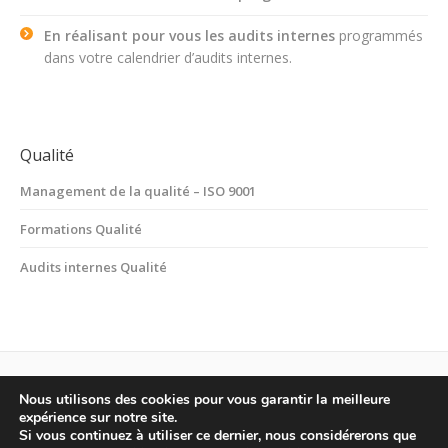
En réalisant pour vous les audits internes
programmés
dans votre calendrier d’audits internes.
Qualité
Management de la qualité – ISO 9001
Formations Qualité
Audits internes Qualité
Nous utilisons des cookies pour vous garantir la meilleure
expérience sur notre site.
ECOBEL sprl © 2015
Si vous continuez à utiliser ce dernier, nous considérerons que
Sentier du train n°1, 1390 Grez-Doiceau • Tél : +32 (0)10/88 10 25 • Fax :