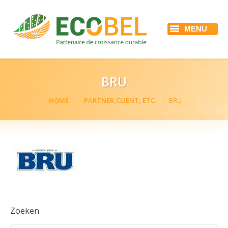
MENU
HOME
ECOBEL
DIENSTEN
REFERENTIES
BRU
ACTUALITEIT
JOBS
You are here:
HOME
PARTNER,CLIENT, ETC.
BRU
CONTACT
Zoeken