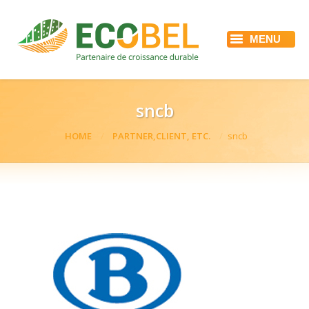
MENU
HOME
ECOBEL
DIENSTEN
REFERENTIES
sncb
ACTUALITEIT
JOBS
You are here:
HOME
PARTNER,CLIENT, ETC.
sncb
CONTACT