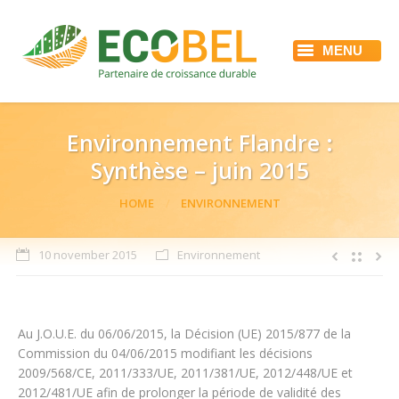
MENU
HOME
ECOBEL
DIENSTEN
REFERENTIES
Environnement Flandre :
ACTUALITEIT
Synthèse – juin 2015
JOBS
CONTACT
You are here:
HOME
ENVIRONNEMENT
10 november 2015
Environnement
Au J.O.U.E. du 06/06/2015, la Décision (UE) 2015/877 de la
Commission du 04/06/2015 modifiant les décisions
2009/568/CE, 2011/333/UE, 2011/381/UE, 2012/448/UE et
2012/481/UE afin de prolonger la période de validité des