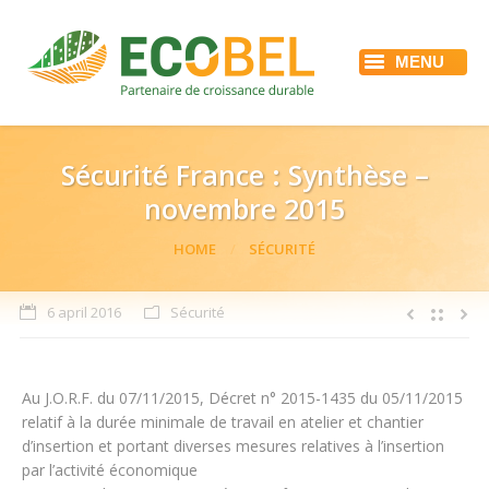
MENU
HOME
ECOBEL
DIENSTEN
REFERENTIES
Sécurité France : Synthèse –
ACTUALITEIT
novembre 2015
JOBS
CONTACT
You are here:
HOME
SÉCURITÉ
6 april 2016
Sécurité
Au J.O.R.F. du 07/11/2015, Décret n° 2015-1435 du 05/11/2015
relatif à la durée minimale de travail en atelier et chantier
d’insertion et portant diverses mesures relatives à l’insertion
par l’activité économique