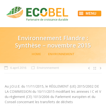
MENU
HOME
ECOBEL
DIENSTEN
REFERENTIES
Environnement Flandre :
ACTUALITEIT
Synthèse – novembre 2015
JOBS
CONTACT
You are here:
HOME
ENVIRONNEMENT
6 april 2016
Environnement
Au J.O.U.E. du 11/11/2015, le RÈGLEMENT (UE) 2015/2002 DE
LA COMMISSION du 10/11/2015 modifiant les annexes I C et V
du règlement (CE) 1013/2006 du Parlement européen et du
Conseil concernant les transferts de déchets