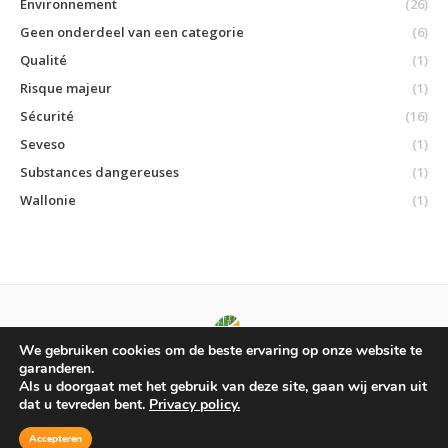
Environnement
(26)
Geen onderdeel van een categorie
(6)
Qualité
(1)
Risque majeur
(1)
Sécurité
(16)
Seveso
(1)
Substances dangereuses
(1)
Wallonie
(1)
We gebruiken cookies om de beste ervaring op onze website te
ECOBEL sprl © 2015
garanderen.
Sentier du train n°1, 1390 Grez-Doiceau • Tél : +32 (0)10/88 10 25 • Fax :
Als u doorgaat met het gebruik van deze site, gaan wij ervan uit
+32 (0)10/88 10 29 • BTW: 0876825362 • RPM Nivelles •
INTERNET
dat u tevreden bent.
Privacy policy.
CONDITIES
Accepteren