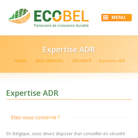
MENU
ACCUEIL
ECOBEL
NOS SERVICES
RÉFÉRENCES
Expertise ADR
ACTUALITÉS
EMPLOI
You are here:
HOME
NOS SERVICES
SÉCURITÉ
Expertise ADR
CONTACT
Expertise ADR
Etes-vous concerné ?
En Belgique, vous devez disposer d’un conseiller en sécurité