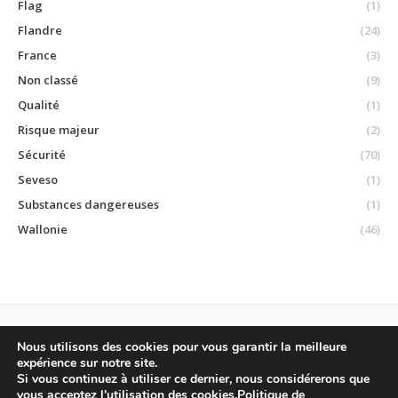
Flag
(1)
Flandre
(24)
France
(3)
Non classé
(9)
Qualité
(1)
Risque majeur
(2)
Sécurité
(70)
Seveso
(1)
Substances dangereuses
(1)
Wallonie
(46)
Nous utilisons des cookies pour vous garantir la meilleure
expérience sur notre site.
ECOBEL sprl © 2015
Si vous continuez à utiliser ce dernier, nous considérerons que
Sentier du train n°1, 1390 Grez-Doiceau • Tél : +32 (0)10/88 10 25 • Fax :
vous acceptez l'utilisation des cookies.
Politique de