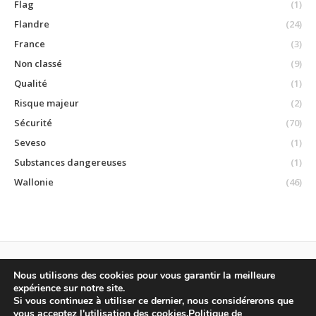
Flag
(1)
Flandre
(24)
France
(3)
Non classé
(9)
Qualité
(1)
Risque majeur
(2)
Sécurité
(70)
Seveso
(1)
Substances dangereuses
(1)
Wallonie
(46)
Nous utilisons des cookies pour vous garantir la meilleure
expérience sur notre site.
ECOBEL sprl © 2015
Si vous continuez à utiliser ce dernier, nous considérerons que
Sentier du train n°1, 1390 Grez-Doiceau • Tél : +32 (0)10/88 10 25 • Fax :
vous acceptez l'utilisation des cookies.
Politique de