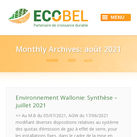
MENU
ACCUEIL
ECOBEL
NOS SERVICES
RÉFÉRENCES
Monthly Archives:
août 2021
ACTUALITÉS
EMPLOI
You are here:
HOME
2021
août
CONTACT
Environnement Wallonie: Synthèse –
juillet 2021
=> Au M.B du 05/07/2021, AGW du 17/06/2021
modifiant diverses dispositions relatives au système
des quotas d’émission de gaz à effet de serre, pour
les installations fixes, dans le cadre de la mise en