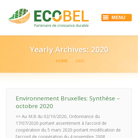
MENU
ACCUEIL
ECOBEL
NOS SERVICES
RÉFÉRENCES
Yearly Archives:
2020
ACTUALITÉS
EMPLOI
You are here:
HOME
2020
CONTACT
Environnement Bruxelles: Synthèse –
octobre 2020
=> Au M.B du 02/10/2020, Ordonnance du
17/07/2020 portant assentiment à l’accord de
coopération du 5 mars 2020 portant modification de
l’accord de coopération du 4 novembre 2008