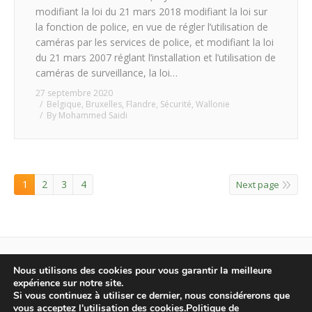
modifiant la loi du 21 mars 2018 modifiant la loi sur
la fonction de police, en vue de régler l’utilisation de
caméras par les services de police, et modifiant la loi
du 21 mars 2007 réglant l’installation et l’utilisation de
caméras de surveillance, la loi…
27 septembre 2020
Belgique
,
Bruxelles
,
Flandre
,
Sécurité
,
Wallonie
By
Mohammed Saidi
1
2
3
4
Next page
Nous utilisons des cookies pour vous garantir la meilleure
expérience sur notre site.
ECOBEL sprl © 2015
Si vous continuez à utiliser ce dernier, nous considérerons que
Sentier du train n°1, 1390 Grez-Doiceau • Tél : +32 (0)10/88 10 25 • Fax :
vous acceptez l'utilisation des cookies.
Politique de