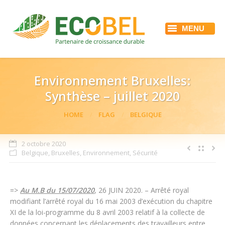
MENU
ACCUEIL
ECOBEL
NOS SERVICES
RÉFÉRENCES
Environnement Bruxelles:
ACTUALITÉS
Synthèse – juillet 2020
EMPLOI
CONTACT
You are here:
HOME
FLAG
BELGIQUE
2 octobre 2020
Belgique
,
Bruxelles
,
Environnement
,
Sécurité
=>
Au M.B du 15/07/2020
, 26 JUIN 2020. – Arrêté royal
modifiant l’arrêté royal du 16 mai 2003 d’exécution du chapitre
XI de la loi-programme du 8 avril 2003 relatif à la collecte de
données concernant les déplacements des travailleurs entre