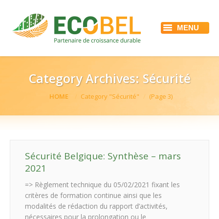
MENU
ACCUEIL
ECOBEL
NOS SERVICES
RÉFÉRENCES
Category Archives:
Sécurité
ACTUALITÉS
EMPLOI
You are here:
HOME
Category "Sécurité"
(Page 3)
CONTACT
Sécurité Belgique: Synthèse – mars
2021
=> Règlement technique du 05/02/2021 fixant les
critères de formation continue ainsi que les
modalités de rédaction du rapport d’activités,
nécessaires pour la prolongation ou le