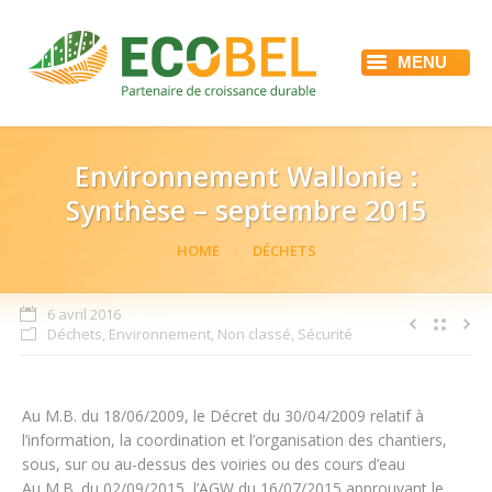
MENU
ACCUEIL
ECOBEL
NOS SERVICES
RÉFÉRENCES
Environnement Wallonie :
ACTUALITÉS
Synthèse – septembre 2015
EMPLOI
CONTACT
You are here:
HOME
DÉCHETS
6 avril 2016
Déchets
,
Environnement
,
Non classé
,
Sécurité
Au M.B. du 18/06/2009, le Décret du 30/04/2009 relatif à
l’information, la coordination et l’organisation des chantiers,
sous, sur ou au-dessus des voiries ou des cours d’eau
Au M.B. du 02/09/2015, l’AGW du 16/07/2015 approuvant le