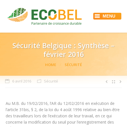
MENU
ACCUEIL
ECOBEL
NOS SERVICES
RÉFÉRENCES
Sécurité Belgique : Synthèse –
ACTUALITÉS
février 2016
EMPLOI
CONTACT
You are here:
HOME
SÉCURITÉ
6 avril 2016
Sécurité
Au M.B. du 19/02/2016, l’AR du 12/02/2016 en exécution de
l’article 31bis, § 2, de la loi du 4 août 1996 relative au bien-être
des travailleurs lors de l’exécution de leur travail, en ce qui
concerne la modification du seuil pour l’enregistrement des