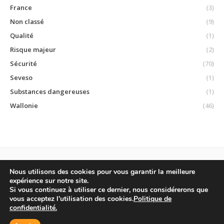
France
(3)
Non classé
(9)
Qualité
(1)
Risque majeur
(2)
Sécurité
(70)
Seveso
(1)
Substances dangereuses
(1)
Wallonie
(46)
Nous utilisons des cookies pour vous garantir la meilleure
expérience sur notre site.
ECOBEL sprl © 2015
Si vous continuez à utiliser ce dernier, nous considérerons que
Sentier du train n°1, 1390 Grez-Doiceau • Tél : +32 (0)10/88 10 25 • Fax :
vous acceptez l'utilisation des cookies.
Politique de
+32 (0)10/88 10 29 • TVA : 0876825362 • RPM Nivelles •
CONDITIONS
confidentialité.
INTERNET