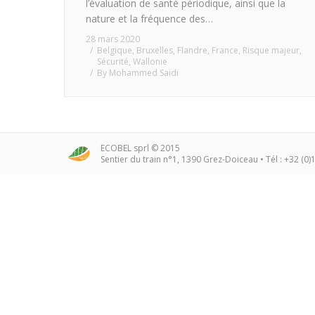
l’évaluation de santé périodique, ainsi que la
nature et la fréquence des…
28 mars 2020
Belgique
,
Bruxelles
,
Flandre
,
France
,
Risque majeur
,
Sécurité
,
Wallonie
By
Mohammed Saidi
ECOBEL sprl © 2015
Sentier du train n°1, 1390 Grez-Doiceau • Tél : +32 (0)