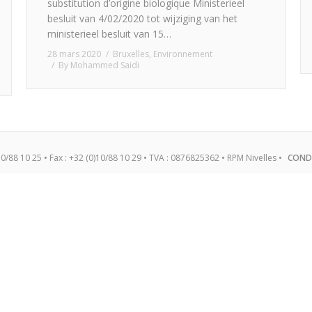
substitution d’origine biologique Ministerieel
besluit van 4/02/2020 tot wijziging van het
ministerieel besluit van 15…
28 mars 2020
Bruxelles
,
Environnement
By
Mohammed Saidi
10/88 10 25 • Fax : +32 (0)10/88 10 29 • TVA : 0876825362 • RPM Nivelles •
COND