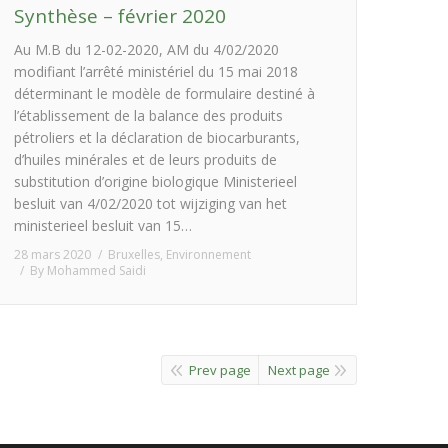
Synthèse – février 2020
Au M.B du 12-02-2020, AM du 4/02/2020
modifiant l’arrêté ministériel du 15 mai 2018
déterminant le modèle de formulaire destiné à
l’établissement de la balance des produits
pétroliers et la déclaration de biocarburants,
d’huiles minérales et de leurs produits de
substitution d’origine biologique Ministerieel
besluit van 4/02/2020 tot wijziging van het
ministerieel besluit van 15…
28 mars 2020
Bruxelles
,
Environnement
By
Mohammed Saidi
Prev page
Next page